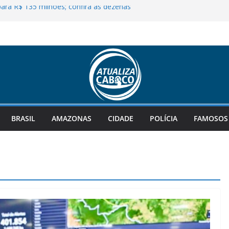
ra R$ 135 milhões; confira as dezenas
rma Serafim Corrêa como vice e
ara a convenção da vitória
a facadas pelo companheiro em
vestigado como violência de gênero
econhecido como Patrimônio Mundial
velha política”, diz Roberto Cidade ao
ona Sul de Manaus
BRASIL
AMAZONAS
CIDADE
POLÍCIA
FAMOSOS