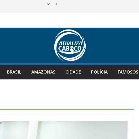
contrado boiando em igarapé da zona
icanos abandonam Omar Aziz e
erto Cidade
-prefeito de Juruá, amplia força de
 no cenário político do interior
vo morre após colisão frontal com van
mo, em Manaus
ra R$ 135 milhões; confira as dezenas
BRASIL
AMAZONAS
CIDADE
POLÍCIA
FAMOSOS