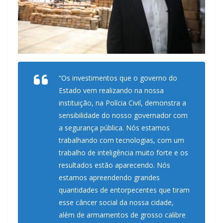
“Os investimentos que o governo do
Estado vem realizando na nossa
instituição, na Polícia Civil, demonstra a
sensibilidade do nosso governador com
a segurança pública. Nós estamos
trabalhando com tecnologias, com um
trabalho de inteligência muito forte e os
resultados estão aparecendo. Nós
estamos apreendendo grandes
quantidades de entorpecentes que tiram
esse câncer social da nossa cidade,
além de armamentos de grosso calibre