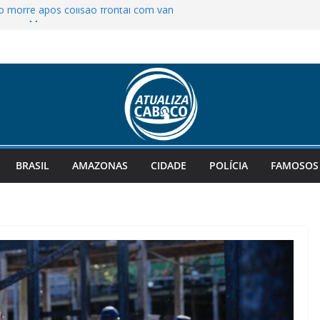
vo morre após colisão frontal com van
mo, em Manaus
ra R$ 135 milhões; confira as dezenas
rma Serafim Corrêa como vice e
ara a convenção da vitória
a facadas pelo companheiro em
vestigado como violência de gênero
econhecido como Patrimônio Mundial
BRASIL
AMAZONAS
CIDADE
POLÍCIA
FAMOSOS