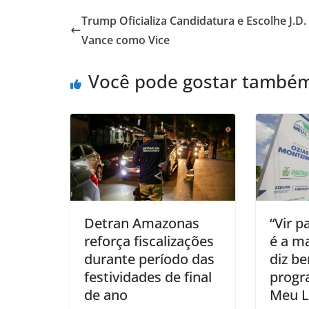
Trump Oficializa Candidatura e Escolhe J.D.
Vance como Vice
Você pode gostar també
Detran Amazonas
“Vir p
reforça fiscalizações
é a ma
durante período das
diz be
festividades de final
prog
de ano
Meu L