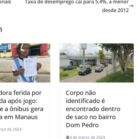
onais
Taxa de desemprego cai para 5,4%, a menor
desde 2012
m
dora ferida por
Corpo não
da após jogo:
identificado é
e a ônibus gera
encontrado dentro
ta em Manaus
de saco no bairro
Dom Pedro
rço de 2024
4 de março de 2024