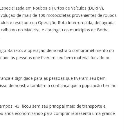
specializada em Roubos e Furtos de Veículos (DERFV),
 devolução de mais de 100 motocicletas provenientes de roubos
eículos é resultado da Operação Rota Interrompida, deflagrada
alha do rio Madeira, e abrangeu os municípios de Borba,
.
drigo Barreto, a operação demonstra o comprometimento do
nidade às pessoas que tiveram seu bem material furtado ou
erança e dignidade para as pessoas que tiveram seu bem
, isso demonstra também a confiança que a população tem no
mpos, 43, ficou sem seu principal meio de transporte e
passou anos economizando para comprar representa uma grande