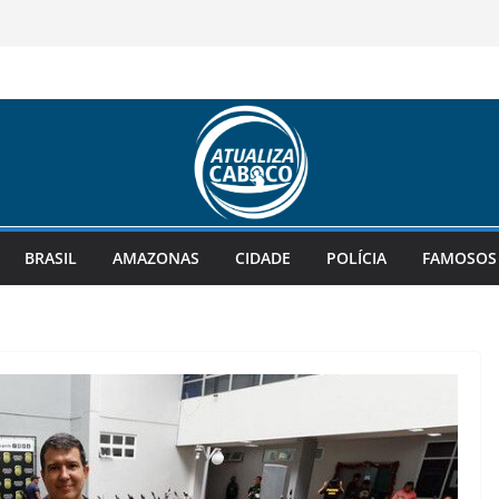
ra R$ 135 milhões; confira as dezenas
rma Serafim Corrêa como vice e
ara a convenção da vitória
a facadas pelo companheiro em
vestigado como violência de gênero
econhecido como Patrimônio Mundial
velha política”, diz Roberto Cidade ao
ona Sul de Manaus
BRASIL
AMAZONAS
CIDADE
POLÍCIA
FAMOSOS