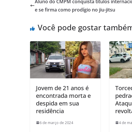
Aluno do CMPM conquista títulos internaci
e se firma como prodígio no jiu-jitsu
Você pode gostar també
Jovem de 21 anos é
Torce
encontrada morta e
pedra
despida em sua
Ataqu
residência
revol
6 de março de 2024
4 de ma