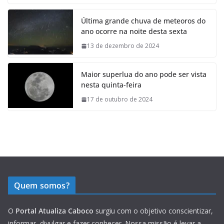
Última grande chuva de meteoros do
ano ocorre na noite desta sexta
13 de dezembro de 2024
Maior superlua do ano pode ser vista
nesta quinta-feira
17 de outubro de 2024
Quem somos?
O
Portal Atualiza Caboco
surgiu com o objetivo conscientizar,
informar, divulgar e fazer conhecer. Nossa missão é levar a