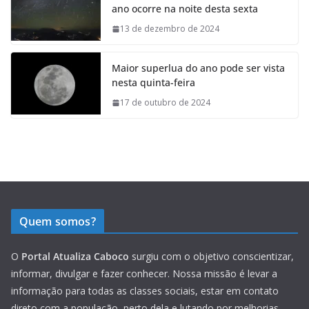
ano ocorre na noite desta sexta
13 de dezembro de 2024
Maior superlua do ano pode ser vista
nesta quinta-feira
17 de outubro de 2024
Quem somos?
O
Portal Atualiza Caboco
surgiu com o objetivo conscientizar,
informar, divulgar e fazer conhecer. Nossa missão é levar a
informação para todas as classes sociais, estar em contato
direto com a população, perto dela e lutando por melhorias