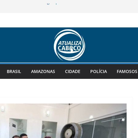
contrado boiando em igarapé da zona
icanos abandonam Omar Aziz e
erto Cidade
-prefeito de Juruá, amplia força de
 no cenário político do interior
vo morre após colisão frontal com van
mo, em Manaus
ra R$ 135 milhões; confira as dezenas
BRASIL
AMAZONAS
CIDADE
POLÍCIA
FAMOSOS