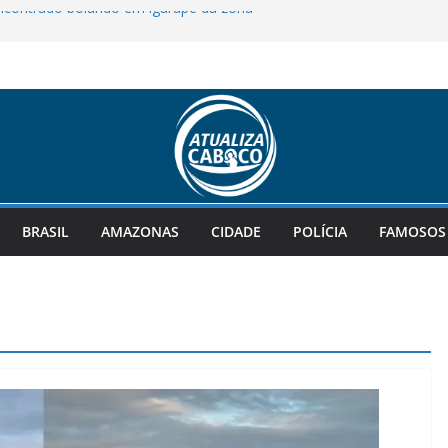
contrado boiando em igarapé da zona
icanos abandonam Omar Aziz e
erto Cidade
-prefeito de Juruá, amplia força de
 no cenário político do interior
vo morre após colisão frontal com van
mo, em Manaus
ra R$ 135 milhões; confira as dezenas
BRASIL
AMAZONAS
CIDADE
POLÍCIA
FAMOSOS